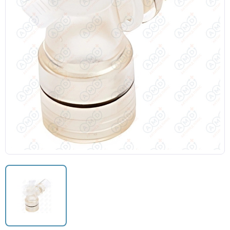
Кислородные маски
Кислородные маски и канюли
Камеры увлажнителя
Центральный венозный катетер
Аксессуары к аппаратам ИВЛ и НДА
Закрытая аспирационная система
Мешок АМБУ
Маски анестезиологические многоразовые и