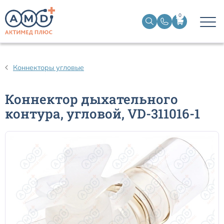
0
Дыхательные контуры для ИВЛ
Коннекторы угловые
Дыхательные фильтры
Коннектор дыхательного
контура, угловой, VD-311016-1
Трахеостомические трубки
Наборы для чрескожной трахеостомии
Эндобронхиальные трубки
Эндотрахеальные трубки
Ларингеальные маски