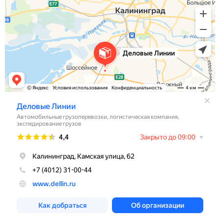
Кислородные маски
Кислородные маски и канюли
Камеры увлажнителя
Центральный венозный катетер
Аксессуары к аппаратам ИВЛ и НДА
Закрытая аспирационная система
Мешок АМБУ
Маски анестезиологические многоразовые и