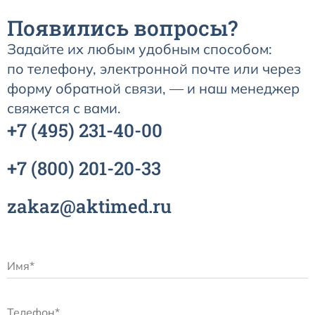
одноразовые (наркозные)
Появились вопросы?
Маски для неинвазивной вентиляции легких
Задайте их любым удобным способом:
по телефону, электронной почте или через
Переходники и коннекторы угловые для ИВЛ
форму обратной связи, — и наш менеджер
свяжется с вами.
Аксессуары и принадлежности для трахеостомии
+7
(495)
231-40-00
Аспирационные катетеры
+7
(800)
201-20-33
zakaz@aktimed.ru