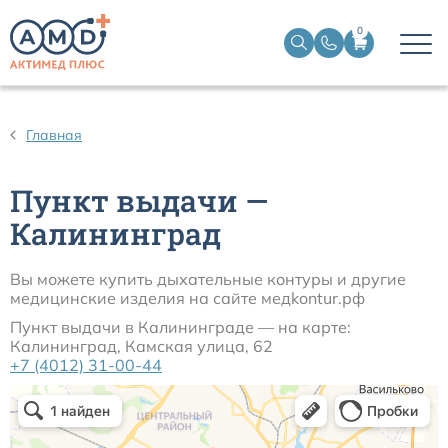
0
Дыхательные контуры для ИВЛ
Главная
Дыхательные фильтры
Пункт выдачи —
Трахеостомические трубки
Калининград
Наборы для чрескожной трахеостомии
Вы можете купить дыхательные контуры и другие
медицинские изделия на сайте медkontur.рф
Пункт выдачи в Калининграде — на карте:
Эндобронхиальные трубки
Калининград, Камская улица, 62
+7 (4012) 31-00-44
Эндотрахеальные трубки
Ларингеальные маски