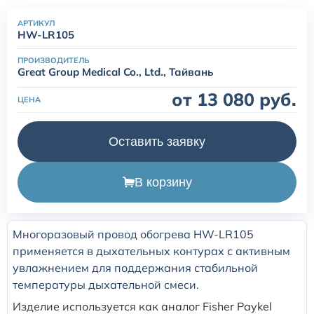
одноразовые (наркозные)
АРТИКУЛ
HW-LR105
Маски для неинвазивной вентиляции легких
ПРОИЗВОДИТЕЛЬ
Great Group Medical Co., Ltd., Тайвань
Переходники и коннекторы угловые для ИВЛ
от 13 080 руб.
ЦЕНА
Аксессуары и принадлежности для трахеостомии
Оставить заявку
Аспирационные катетеры
В корзину
Многоразовый провод обогрева HW-LR105
применяется в дыхательных контурах с активным
увлажнением для поддержания стабильной
температуры дыхательной смеси.
Изделие используется как аналог Fisher Paykel