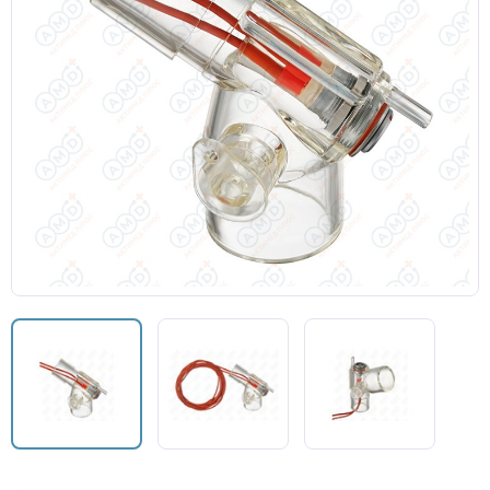
Кислородные маски
Кислородные маски и канюли
Камеры увлажнителя
Центральный венозный катетер
Аксессуары к аппаратам ИВЛ и НДА
Закрытая аспирационная система
Мешок АМБУ
Маски анестезиологические многоразовые и