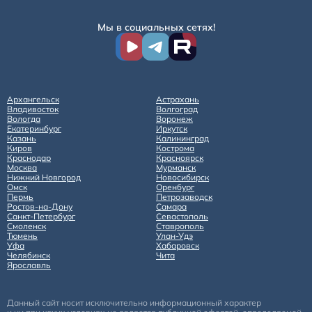
Мы в социальных сетях!
Архангельск
Астрахань
Владивосток
Волгоград
Вологда
Воронеж
Екатеринбург
Иркутск
Казань
Калининград
Киров
Кострома
Краснодар
Красноярск
Москва
Мурманск
Нижний Новгород
Новосибирск
Омск
Оренбург
Пермь
Петрозаводск
Ростов-на-Дону
Самара
Санкт-Петербург
Севастополь
Смоленск
Ставрополь
Тюмень
Улан-Удэ
Уфа
Хабаровск
Челябинск
Чита
Ярославль
Данный сайт носит исключительно информационный характер