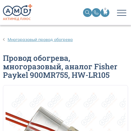
0
Дыхательные контуры для ИВЛ
Многоразовый провод обогрева
Дыхательные фильтры
Провод обогрева,
многоразовый, аналог Fisher
Трахеостомические трубки
Paykel 900MR755, HW-LR105
Наборы для чрескожной трахеостомии
Эндобронхиальные трубки
Эндотрахеальные трубки
Ларингеальные маски