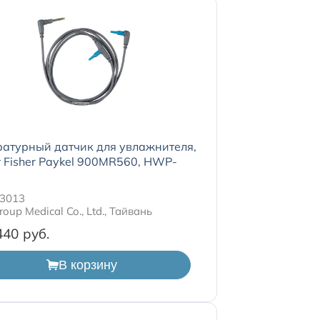
атурный датчик для увлажнителя,
 Fisher Paykel 900MR560, HWP-
3013
roup Medical Co., Ltd., Тайвань
440
В корзину