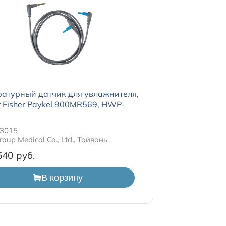
атурный датчик для увлажнителя,
 Fisher Paykel 900MR569, HWP-
3015
roup Medical Co., Ltd., Тайвань
540
В корзину