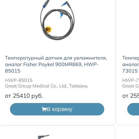
Температурный датчик для увлажнителя,
Темпер
аналог Fisher Paykel 900MR869, HWP-
аналог
85015
73015
HWP-85015
HWP-7
Great Group Medical Co., Ltd., Тайвань
Great G
от 25410
от 25
В корзину