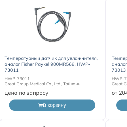
Температурный датчик для увлажнителя,
Темпер
аналог Fisher Paykel 900MR568, HWP-
аналог
73011
73013
HWP-73011
HWP-7
Great Group Medical Co., Ltd., Тайвань
Great G
цена по запросу
от 20
В корзину