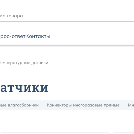
рос-ответ
Контакты
Температурные датчики
датчики
вые влагосборники
Коннекторы многоразовые прямые
Мн