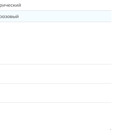
Деловые
рический
Подробн
разовый