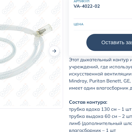
АРТИКУЛ
VA-4022-02
ЦЕНА
Многоразовый силиконовы
Оставить за
для безопасной и эффекти
условиях реанимации и ин
Этот дыхательный контур 
учреждений, где использу
искусственной вентиляции
Mindray, Puritan Benett, GE,
имеет один влагосборник 
Состав контура:
трубка вдоха 130 см – 1 шт
трубка выдоха 60 см – 2 шт
лимб (дополнительный шлан
влагосборник – 1 шт