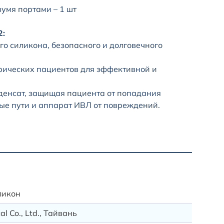
умя портами – 1 шт
2:
го силикона, безопасного и долговечного
рических пациентов для эффективной и
денсат, защищая пациента от попадания
ые пути и аппарат ИВЛ от повреждений.
Доставк
Доставк
ликон
Данная 
l Co., Ltd., Тайвань
Доставк