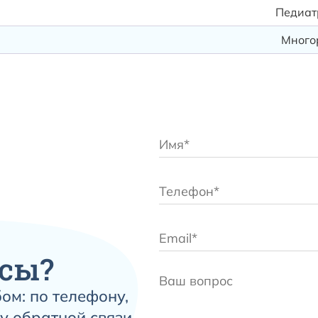
Педиат
Много
сы?
ом: по телефону,
у обратной связи, —