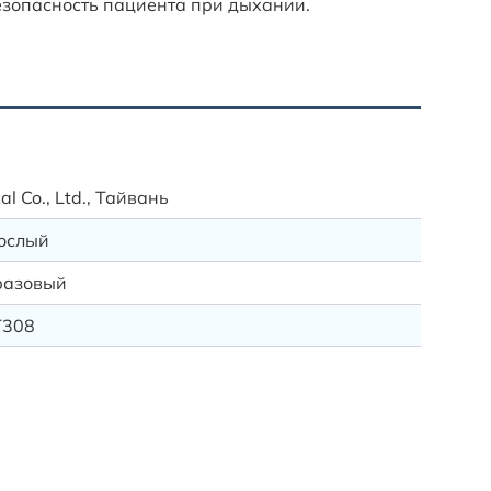
езопасность пациента при дыхании.
Ассорт
Great G
l Co., Ltd., Тайвань
VA-421
Fisher P
ослый
RT308
разовый
T308