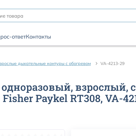
рос-ответ
Контакты
зрослые дыхательные контуры с обогревом
VA-4213-29
одноразовый, взрослый, с
 Fisher Paykel RT308, VA-42