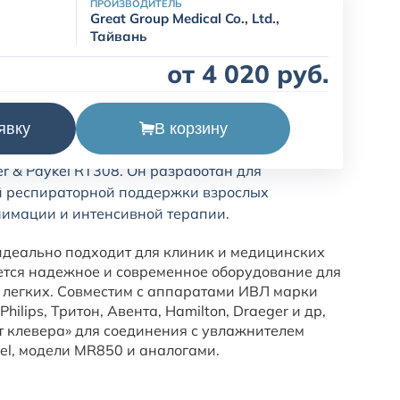
ПРОИЗВОДИТЕЛЬ
Great Group Medical Co., Ltd.,
Тайвань
от 4 020 руб.
В корзину
явку
 контур VA-4213-29 является полным аналогом
r & Paykel RT308. Он разработан для
й респираторной поддержки взрослых
нимации и интенсивной терапии.
идеально подходит для клиник и медицинских
ется надежное и современное оборудование для
 легких. Совместим с аппаратами ИВЛ марки
 Philips, Тритон, Авента, Hamilton, Draeger и др,
т клевера» для соединения с увлажнителем
kel, модели MR850 и аналогами.