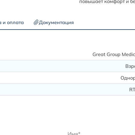
повышает комфорт и б
а и оплата
Документация
Great Group Medica
Взр
Одно
R