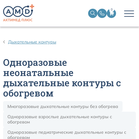
0
Дыхательные контуры для ИВЛ
Дыхательные контуры
Дыхательные фильтры
Одноразовые
Трахеостомические трубки
неонатальные
дыхательные контуры с
Наборы для чрескожной трахеостомии
обогревом
Эндобронхиальные трубки
Многоразовые дыхательные контуры без обогрева
Одноразовые взрослые дыхательные контуры с
Эндотрахеальные трубки
обогревом
Одноразовые педиатрические дыхательные контуры с
Ларингеальные маски
обогревом