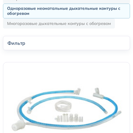
Одноразовые неонатальные дыхательные контуры с
обогревом
Кислородные маски
Многоразовые дыхательные контуры с обогревом
Кислородные маски и канюли
Фильтр
Камеры увлажнителя
Центральный венозный катетер
Аксессуары к аппаратам ИВЛ и НДА
Закрытая аспирационная система
Мешок АМБУ
Маски анестезиологические многоразовые и