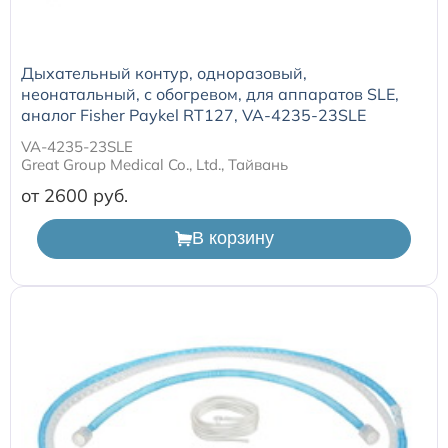
одноразовые (наркозные)
Маски для неинвазивной вентиляции легких
Дыхательный контур, одноразовый,
неонатальный, с обогревом, для аппаратов SLE,
аналог Fisher Paykel RT127, VA-4235-23SLE
Переходники и коннекторы угловые для ИВЛ
VA-4235-23SLE
Great Group Medical Co., Ltd., Тайвань
Аксессуары и принадлежности для трахеостомии
от 2600
Аспирационные катетеры
В корзину