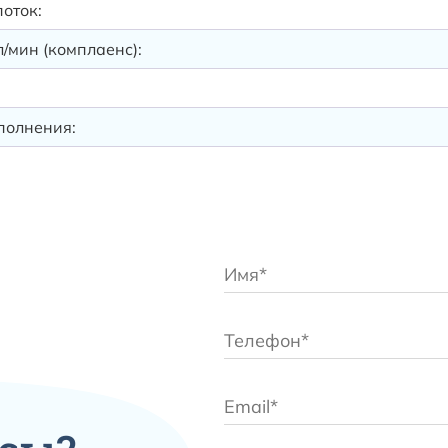
оток:
л/мин (комплаенс):
полнения: