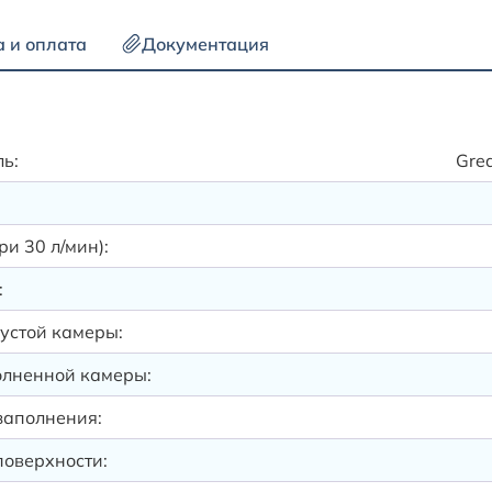
а и оплата
Документация
ь:
Grea
и 30 л/мин):
:
устой камеры:
олненной камеры:
заполнения:
оверхности: