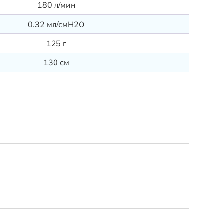
180 л/мин
0.32 мл/смH2O
125 г
130 см