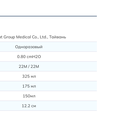
Ассорт
Fisher a
t Group Medical Co., Ltd., Тайвань
MR290V
Interserg
Одноразовый
231000
0.80 cmH2O
Draeger
MP0023
22M / 22M
841828
Flexicar
325 мл
038-31
175 мл
HUM:
HAB05-
150мл
12.2 см