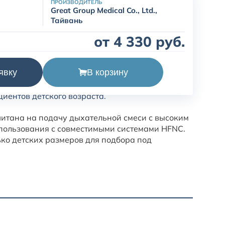
ПРОИЗВОДИТЕЛЬ
Great Group Medical Co., Ltd.,
Тайвань
от 4 330 руб.
В корзину
явку
я HFN-1001 предназначена для высокопоточной
иентов детского возраста.
итана на подачу дыхательной смеси с высоким
спользования с совместимыми системами HFNC.
ко детских размеров для подбора под
Ассорт