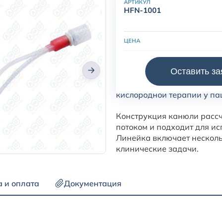
АРТИКУЛ
HFN-1001
ЦЕНА
Оставить за
Детская назальная канюл
кислородной терапии у пац
Конструкция канюли рассч
потоком и подходит для и
Линейка включает несколь
клинические задачи.
а и оплата
Документация