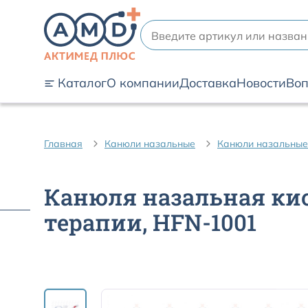
Каталог
О компании
Доставка
Новости
Воп
Главная
Канюли назальные
Канюли назальные
Канюля назальная кис
терапии, HFN-1001