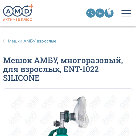
0
Дыхательные контуры для ИВЛ
Мешки АМБУ взрослые
Дыхательные фильтры
Мешок АМБУ, многоразовый,
для взрослых, ENT-1022
Трахеостомические трубки
SILICONE
Наборы для чрескожной трахеостомии
Эндобронхиальные трубки
Эндотрахеальные трубки
Ларингеальные маски