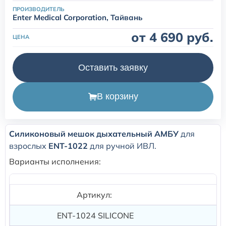
одноразовые (наркозные)
ПРОИЗВОДИТЕЛЬ
Enter Medical Corporation, Тайвань
Маски для неинвазивной вентиляции легких
от 4 690 руб.
ЦЕНА
Переходники и коннекторы угловые для ИВЛ
Оставить заявку
Аксессуары и принадлежности для трахеостомии
В корзину
Аспирационные катетеры
Силиконовый мешок дыхательный АМБУ
для
взрослых
ENT-1022
для ручной ИВЛ.
Варианты исполнения:
Артикул:
ENT-1024 SILICONE