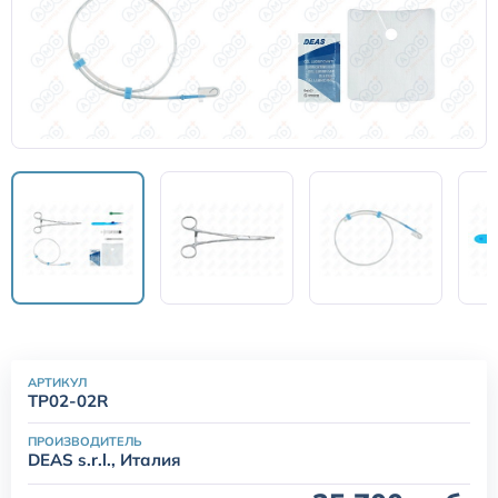
Кислородные маски
Кислородные маски и канюли
Камеры увлажнителя
Центральный венозный катетер
Аксессуары к аппаратам ИВЛ и НДА
Закрытая аспирационная система
АРТИКУЛ
TP02-02R
Мешок АМБУ
ПРОИЗВОДИТЕЛЬ
DEAS s.r.l., Италия
Маски анестезиологические многоразовые и