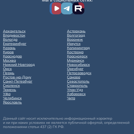
Мы в социальных сетях!
Архангельск
Астрахань
Владивосток
Волгоград
Вологда
Воронеж
Екатеринбург
Иркутск
Казань
Калининград
Киров
Кострома
Краснодар
Красноярск
Москва
Мурманск
Нижний Новгород
Новосибирск
Омск
Оренбург
Пермь
Петрозаводск
Ростов-на-Дону
Самара
Санкт-Петербург
Севастополь
Смоленск
Ставрополь
Тюмень
Улан-Удэ
Уфа
Хабаровск
Челябинск
Чита
Ярославль
Данный сайт носит исключительно информационный характер
и ни при каких условиях не является публичной офертой, определяемой
положениями статьи 437 (2) ГК РФ.