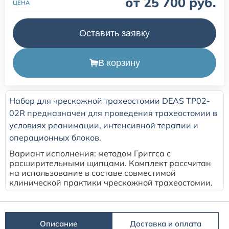
от 25 700 руб.
ЦЕНА
одноразовые (наркозные)
Оставить заявку
Маски для неинвазивной вентиляции легких
Переходники и коннекторы угловые для ИВЛ
В корзину
Аксессуары и принадлежности для трахеостомии
Набор для чрескожной трахеостомии DEAS TP02-
02R предназначен для проведения трахеостомии в
Аспирационные катетеры
условиях реанимации, интенсивной терапии и
операционных блоков.
Вариант исполнения: методом Григгса с
расширительными щипцами. Комплект рассчитан
на использование в составе совместимой
клинической практики чрескожной трахеостомии.
Описание
Доставка и оплата