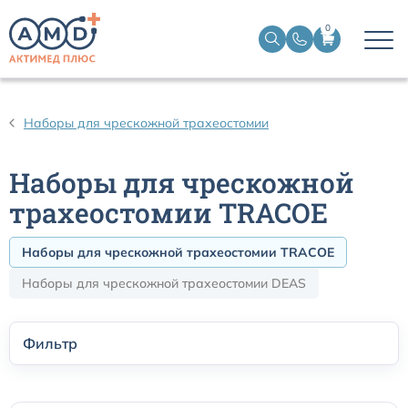
0
Дыхательные контуры для ИВЛ
Наборы для чрескожной трахеостомии
Дыхательные фильтры
Наборы для чрескожной
Трахеостомические трубки
трахеостомии TRACOE
Наборы для чрескожной трахеостомии TRACOE
Наборы для чрескожной трахеостомии
Наборы для чрескожной трахеостомии DEAS
Эндобронхиальные трубки
Фильтр
Эндотрахеальные трубки
Ларингеальные маски