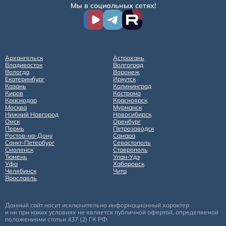
Мы в социальных сетях!
Архангельск
Астрахань
Владивосток
Волгоград
Вологда
Воронеж
Екатеринбург
Иркутск
Казань
Калининград
Киров
Кострома
Краснодар
Красноярск
Москва
Мурманск
Нижний Новгород
Новосибирск
Омск
Оренбург
Пермь
Петрозаводск
Ростов-на-Дону
Самара
Санкт-Петербург
Севастополь
Смоленск
Ставрополь
Тюмень
Улан-Удэ
Уфа
Хабаровск
Челябинск
Чита
Ярославль
Данный сайт носит исключительно информационный характер
и ни при каких условиях не является публичной офертой, определяемой
положениями статьи 437 (2) ГК РФ.