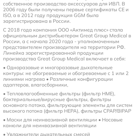
одноразовые (наркозные)
собственное производство аксессуаров для ИВЛ. В
2006 году были получены первые сертификаты CE и
ISO, а в 2012 году продукция GGM была
Маски для неинвазивной вентиляции легких
зарегистрирована в России.
С 2018 года компания ООО «Актимед плюс» стала
официальным дистрибьютером Great Group Medical в
Переходники и коннекторы угловые для ИВЛ
России, а с начала 2020 года - уполномоченным
представителем производителя на территории РФ.
Линейка зарегистрированной продукции
Аксессуары и принадлежности для трахеостомии
производства Great Group Medical включает в себя:
• Одноразовые и многоразовые дыхательные
Аспирационные катетеры
контуры: не обогреваемые и обогреваемые с 1 или 2
линиями нагрева • Различные конфигурации
адаптеров, влагосборники,
• Тепловлагообменные фильтры (фильтр HME),
бактериальные/вирусные фильтры, фильтры
основного потока, фильтрующие элементы для систем
высокого потока (фильтр HEPA), фильтры CPAP/BIPAP
• Маски для неинвазивной вентиляции • Носовые
канюли для неинвазивной вентиляции
• Увлажнители дыхательных смесей