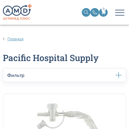
0
Дыхательные контуры для ИВЛ
Главная
Дыхательные фильтры
Pacific Hospital Supply
Трахеостомические трубки
Фильтр
Наборы для чрескожной трахеостомии
Эндобронхиальные трубки
Эндотрахеальные трубки
Ларингеальные маски