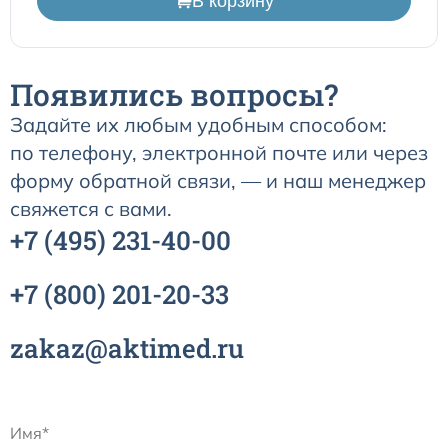
В корзину
одноразовые (наркозные)
Маски для неинвазивной вентиляции легких
Появились вопросы?
Переходники и коннекторы угловые для ИВЛ
Задайте их любым удобным способом:
по телефону, электронной почте или через
Аксессуары и принадлежности для трахеостомии
форму обратной связи, — и наш менеджер
свяжется с вами.
Аспирационные катетеры
+7
(495)
231-40-00
+7
(800)
201-20-33
zakaz@aktimed.ru