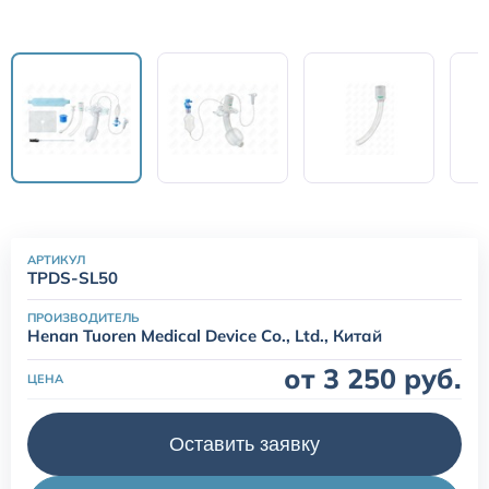
одноразовые (наркозные)
Маски для неинвазивной вентиляции легких
Переходники и коннекторы угловые для ИВЛ
Аксессуары и принадлежности для трахеостомии
Аспирационные катетеры
АРТИКУЛ
TPDS-SL50
ПРОИЗВОДИТЕЛЬ
Henan Tuoren Medical Device Со., Ltd., Китай
от 3 250 руб.
ЦЕНА
Оставить заявку