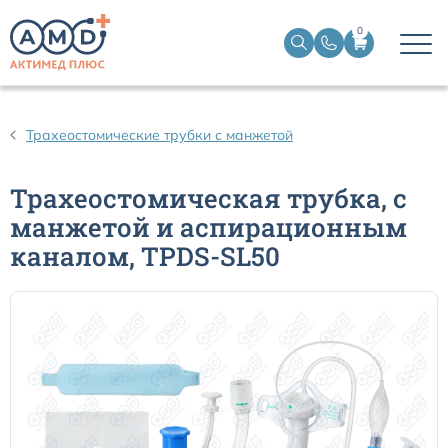
0
Дыхательные контуры для ИВЛ
Трахеостомические трубки с манжетой
Дыхательные фильтры
Трахеостомическая трубка, с
манжетой и аспирационным
Трахеостомические трубки
каналом, TPDS-SL50
Наборы для чрескожной трахеостомии
Эндобронхиальные трубки
Эндотрахеальные трубки
Ларингеальные маски