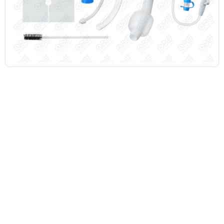
Кислородные маски
Кислородные маски и канюли
Камеры увлажнителя
Центральный венозный катетер
Аксессуары к аппаратам ИВЛ и НДА
Закрытая аспирационная система
Мешок АМБУ
Маски анестезиологические многоразовые и