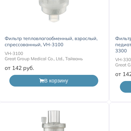
Фильтр тепловлагообменный, взрослый,
Фильт
спрессованный, VH-3100
педиат
3300
VH-3100
Great Group Medical Co., Ltd., Тайвань
VH-33
Great G
от 142
от 14
В корзину