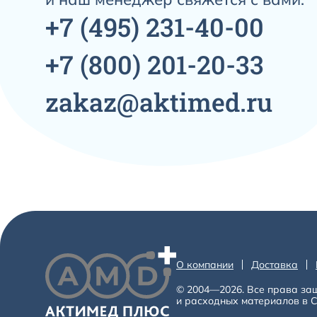
Фильтр тепловлагообменный используется в
+7
(495)
231-40-00
сохранения тепла и влаги в газовой смеси 
Дыхательный фильтр тепловлагообменный по
поддерживать комфортные условия вентиля
+7
(800)
201-20-33
дыхательный контур.
zakaz@aktimed.ru
В разделе представлены тепловлагообменны
педиатрических пациентов. Модели различ
объёмом, мёртвым пространством, сопротивл
наличием люэр-порта.
Назначение тепловлагообменных фил
Тепловлагообменный фильтр удерживает час
воздуха, а затем возвращает их во вдыхаем
искусственной вентиляции лёгких, анестези
естественное увлажнение дыхательных путе
О компании
Доставка
Такие изделия применяются в составе дыха
© 2004—2026. Все права за
организовать более стабильную подачу газ
и расходных материалов в С
категорию пациента, параметры вентиляции