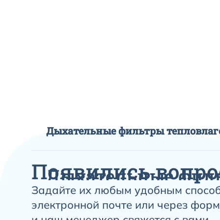
Дыхательные фильтры тепловла
Появились вопро
Дыхательные фил
Задайте их любым удобным способ
тепловлагообмен
электронной почте или через форм
и наш менеджер свяжется с вами.