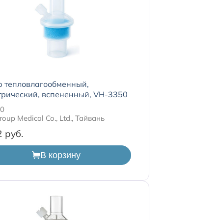
р тепловлагообменный,
трический, вспененный, VH-3350
50
roup Medical Co., Ltd., Тайвань
2
В корзину