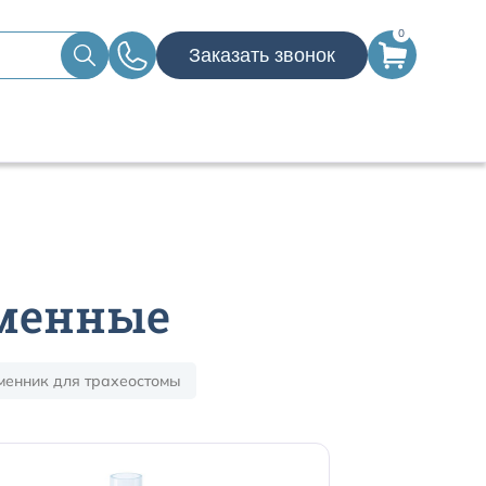
0
Заказать звонок
бменные
менник для трахеостомы