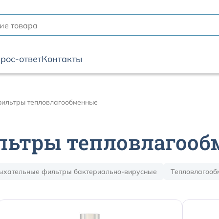
рос-ответ
Контакты
ильтры тепловлагообменные
льтры тепловлагоо
ыхательные фильтры бактериально-вирусные
Тепловлагооб