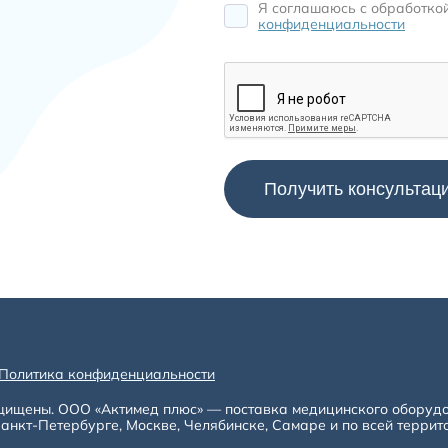
 дыхательных системах для
Я соглашаюсь c обработко
конфиденциальности
во время респираторной поддержки.
могает снизить потерю влаги,
ции и дополнительно защищать
е фильтры для взрослых, детей и
аются материалом, дыхательным
ением потоку, типом коннекторов и
ьтров
ть тепла и влаги из выдыхаемого
ую смесь. Это важно при
и и других процедурах, где
й может быть снижено.
Политика конфиденциальности
тельного контура и помогают
щищены. ООО «Актимед плюс» — поставка медицинского оборуд
овой смеси. При подборе учитывают
анкт-Петербурге, Москве, Челябинске, Самаре и по всей террит
 и требования используемого