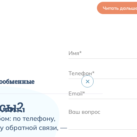
Читать дальш
×
гообменные
сы?
ьтры
ом: по телефону,
ные
у обратной связи, —