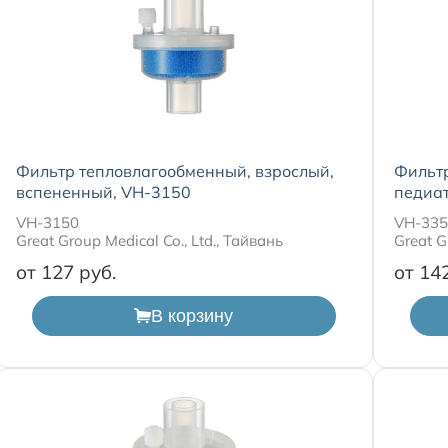
Фильтр тепловлагообменный, взрослый,
Фильт
вспененный, VH-3150
педиа
VH-3150
VH-33
Great Group Medical Co., Ltd., Тайвань
Great G
от 127
от 14
В корзину