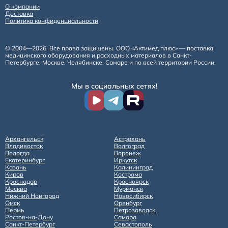
О компании
Доставка
Политика конфиденциальности
© 2004—2026. Все права защищены. ООО «Актимед плюс» — поставка
медицинского оборудования и расходных материалов в Санкт-
Петербурге, Москве, Челябинске, Самаре и по всей территории России.
Мы в социальных сетях!
Архангельск
Астрахань
Владивосток
Волгоград
Вологда
Воронеж
Екатеринбург
Иркутск
Казань
Калининград
Киров
Кострома
Краснодар
Красноярск
Москва
Мурманск
Нижний Новгород
Новосибирск
Омск
Оренбург
Пермь
Петрозаводск
Ростов-на-Дону
Самара
Санкт-Петербург
Севастополь