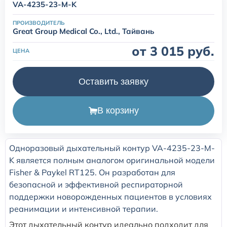
VA-4235-23-M-K
одноразовые (наркозные)
ПРОИЗВОДИТЕЛЬ
Great Group Medical Co., Ltd., Тайвань
Маски для неинвазивной вентиляции легких
от 3 015 руб.
ЦЕНА
Переходники и коннекторы угловые для ИВЛ
Оставить заявку
Аксессуары и принадлежности для трахеостомии
В корзину
Аспирационные катетеры
Одноразовый дыхательный контур VA-4235-23-M-
K является полным аналогом оригинальной модели
Fisher & Paykel RT125. Он разработан для
безопасной и эффективной респираторной
поддержки новорожденных пациентов в условиях
реанимации и интенсивной терапии.
Этот дыхательный контур идеально подходит для