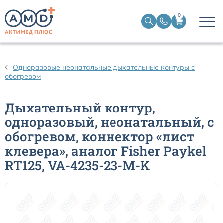
0
Дыхательные контуры для ИВЛ
Одноразовые неонатальные дыхательные контуры с
обогревом
Дыхательные фильтры
Дыхательный контур,
Трахеостомические трубки
одноразовый, неонатальный, с
обогревом, коннектор «лист
Наборы для чрескожной трахеостомии
клевера», аналог Fisher Paykel
RT125, VA-4235-23-M-K
Эндобронхиальные трубки
Эндотрахеальные трубки
Ларингеальные маски