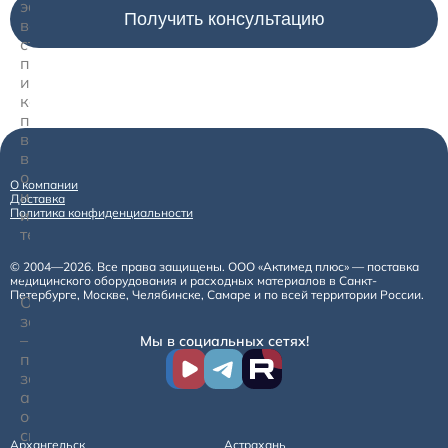
эффективность
вентиляции,
стабильность
параметров
и
комфорт
пациента
во
время
операции
О компании
или
Доставка
Политика конфиденциальности
интенсивной
терапии.
© 2004—2026. Все права защищены. ООО «Актимед плюс» — поставка
Назначение
медицинского оборудования и расходных материалов в Санкт-
Петербурге, Москве, Челябинске, Самаре и по всей территории России.
Основная
задача
–
Мы в социальных сетях!
передать
заданный
аппаратом
объем
смеси и
Архангельск
Астрахань