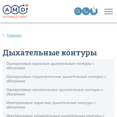
0
Дыхательные контуры для ИВЛ
Главная
Дыхательные фильтры
Дыхательные контуры
Трахеостомические трубки
Одноразовые взрослые дыхательные контуры с
обогревом
Наборы для чрескожной трахеостомии
Одноразовые педиатрические дыхательные контуры с
обогревом
Эндобронхиальные трубки
Одноразовые неонатальные дыхательные контуры с
обогревом
Эндотрахеальные трубки
Многоразовые взрослые дыхательные контуры с
обогревом
Ларингеальные маски
Многоразовые неонатальные дыхательные контуры с