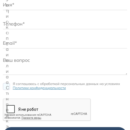
система
трубок
и
соединителей,
которая
связывает
пациента
с
аппаратом
искусственной
вентиляции
легких
или
анестезиологическим
аппаратом.
Я соглашаюсь c обработкой персональных данных на условиях
От
Политики конфиденциальности
того,
насколько
правильно
подобран
дыхательный
контур,
зависит