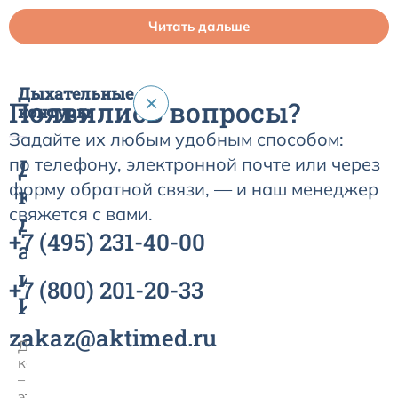
Читать дальше
Дыхательные
×
Появились вопросы?
контуры
Задайте их любым удобным способом:
по телефону, электронной почте или через
Дыхательные
форму обратной связи, — и наш менеджер
контуры
свяжется с вами.
для
+7
(495)
231-40-00
анестезии
и
+7
(800)
201-20-33
ИВЛ
zakaz@aktimed.ru
Дыхательные
контуры
–
это