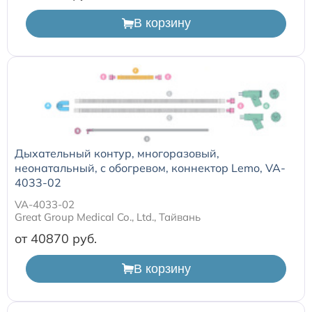
одноразовые (наркозные)
В корзину
Маски для неинвазивной вентиляции легких
Переходники и коннекторы угловые для ИВЛ
Аксессуары и принадлежности для трахеостомии
Дыхательный контур, многоразовый,
Аспирационные катетеры
неонатальный, с обогревом, коннектор Lemo, VA-
4033-02
VA-4033-02
Great Group Medical Co., Ltd., Тайвань
от 40870
В корзину