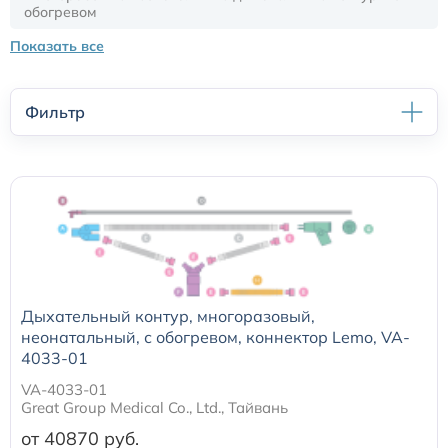
обогревом
Показать все
Кислородные маски
Кислородные маски и канюли
Фильтр
Камеры увлажнителя
Центральный венозный катетер
Аксессуары к аппаратам ИВЛ и НДА
Дыхательный контур, многоразовый,
Закрытая аспирационная система
неонатальный, с обогревом, коннектор Lemo, VA-
4033-01
Мешок АМБУ
VA-4033-01
Great Group Medical Co., Ltd., Тайвань
Маски анестезиологические многоразовые и
от 40870