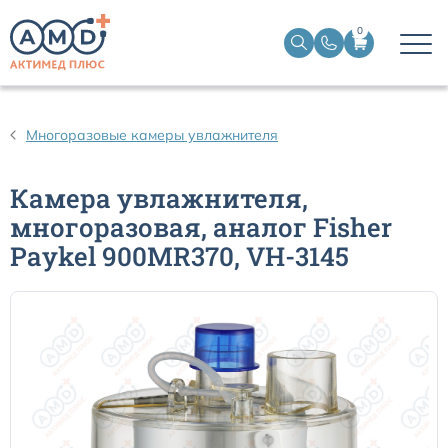
0
Дыхательные контуры для ИВЛ
Многоразовые камеры увлажнителя
Дыхательные фильтры
Камера увлажнителя,
многоразовая, аналог Fisher
Трахеостомические трубки
Paykel 900MR370, VH-3145
Наборы для чрескожной трахеостомии
Эндобронхиальные трубки
Эндотрахеальные трубки
Ларингеальные маски