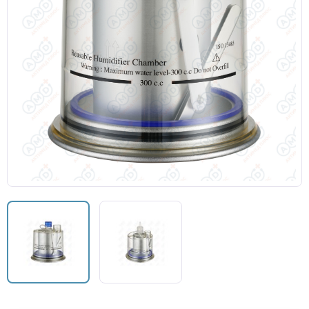
Кислородные маски
Кислородные маски и канюли
Камеры увлажнителя
Центральный венозный катетер
Аксессуары к аппаратам ИВЛ и НДА
Закрытая аспирационная система
Мешок АМБУ
Маски анестезиологические многоразовые и