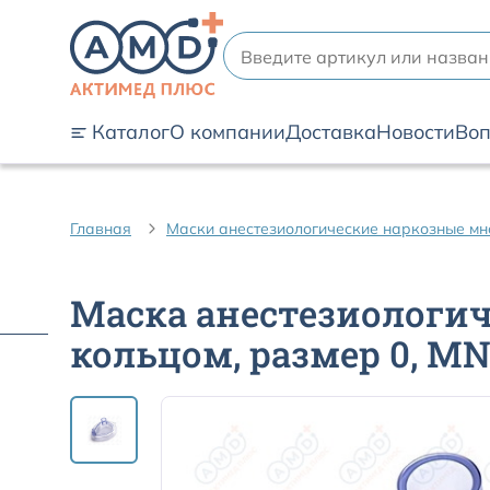
Каталог
О компании
Доставка
Новости
Воп
Главная
Маски анестезиологические наркозные м
Маска анестезиологич
кольцом, размер 0, MN