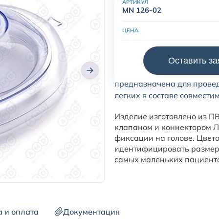
АРТИКУЛ
MN 126-02
ЦЕНА
Оставить за
Маска анестезиологическ
предназначена для провед
легких в составе совмести
Изделие изготовлено из П
клапаном и коннектором Л
фиксации на голове. Цвет
идентифицировать размер 
самых маленьких пациент
а и оплата
Документация