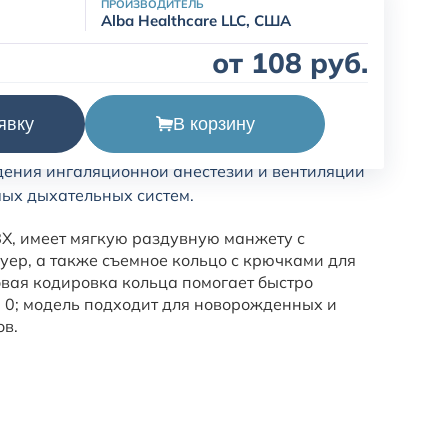
ПРОИЗВОДИТЕЛЬ
Alba Healthcare LLC, США
от 108 руб.
В корзину
явку
ая наркозная одноразовая MN 126-02
ения ингаляционной анестезии и вентиляции
мых дыхательных систем.
ВХ, имеет мягкую раздувную манжету с
уер, а также съемное кольцо с крючками для
овая кодировка кольца помогает быстро
0; модель подходит для новорожденных и
ов.