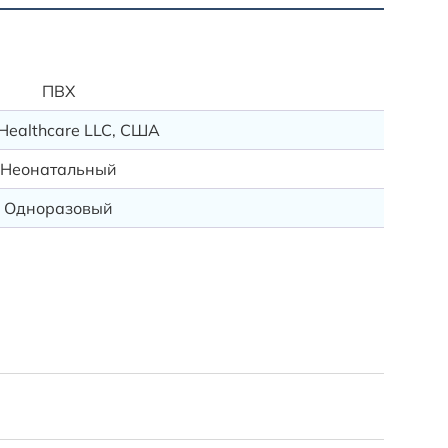
Ассорт
ПВХ
Healthcare LLC, США
Неонатальный
Одноразовый