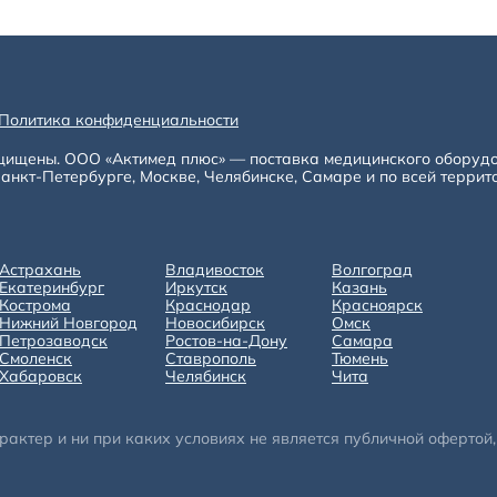
Политика конфиденциальности
щищены. ООО «Актимед плюс» — поставка медицинского оборуд
анкт-Петербурге, Москве, Челябинске, Самаре и по всей террит
Астрахань
Владивосток
Волгоград
Екатеринбург
Иркутск
Казань
Кострома
Краснодар
Красноярск
Нижний Новгород
Новосибирск
Омск
Петрозаводск
Ростов-на-Дону
Самара
Смоленск
Ставрополь
Тюмень
Хабаровск
Челябинск
Чита
ктер и ни при каких условиях не является публичной офертой, 