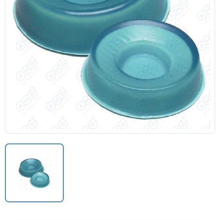
Кислородные маски
Кислородные маски и канюли
Камеры увлажнителя
Центральный венозный катетер
Аксессуары к аппаратам ИВЛ и НДА
Закрытая аспирационная система
Мешок АМБУ
Маски анестезиологические многоразовые и