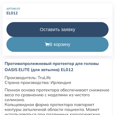
одноразовые (наркозные)
АРТИКУЛ
EL012
Маски для неинвазивной вентиляции легких
Оставить заявку
Переходники и коннекторы угловые для ИВЛ
В корзину
Аксессуары и принадлежности для трахеостомии
Аспирационные катетеры
Противопролежневый протектор для головы
OASIS ELITE (для затылка) EL012
Производитель: TruLife
Страна производства: Ирландия
Пенная основа протектора обеспечивает снижение
веса по сравнению с моделями из чистого
силикона.
Кольцевидная форма протектора повторяет
контуры затылочной области пациента. Может
использоваться при различных хирургических