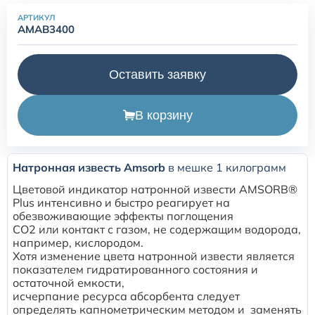
одноразовые (наркозные)
АРТИКУЛ
AMAB3400
Маски для неинвазивной вентиляции легких
Оставить заявку
Переходники и коннекторы угловые для ИВЛ
В корзину
Аксессуары и принадлежности для трахеостомии
Аспирационные катетеры
Натронная известь Amsorb
в мешке 1 килограмм
Цветовой индикатор натронной извести AMSORB®
Plus интенсивно и быстро реагирует на
обезвоживающие эффекты поглощения
CO2 или контакт с газом, не содержащим водорода,
например, кислородом.
Хотя изменение цвета натронной извести является
показателем гидратированного состояния и
остаточной емкости,
исчерпание ресурса абсорбента следует
определять капнометрическим методом и заменять