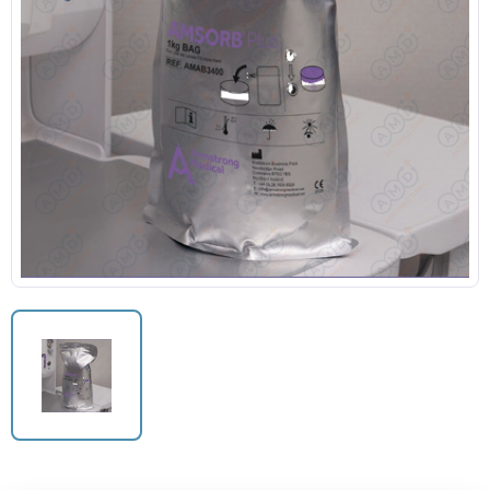
Кислородные маски
Кислородные маски и канюли
Камеры увлажнителя
Центральный венозный катетер
Аксессуары к аппаратам ИВЛ и НДА
Закрытая аспирационная система
Мешок АМБУ
Маски анестезиологические многоразовые и