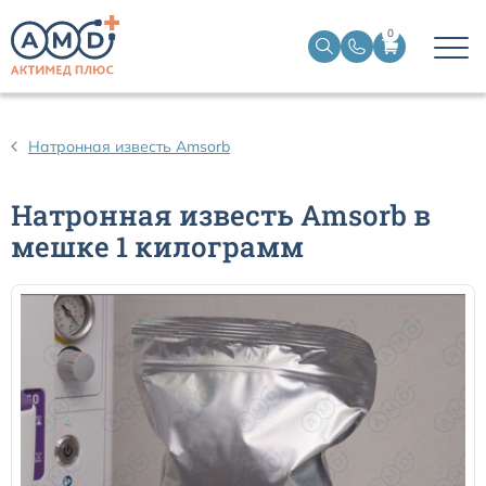
0
Дыхательные контуры для ИВЛ
Натронная известь Amsorb
Дыхательные фильтры
Натронная известь Amsorb в
мешке 1 килограмм
Трахеостомические трубки
Наборы для чрескожной трахеостомии
Эндобронхиальные трубки
Эндотрахеальные трубки
Ларингеальные маски